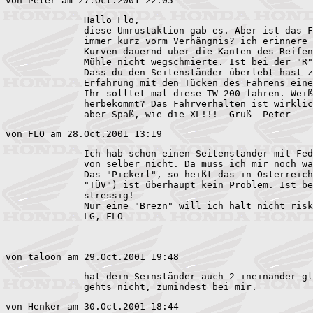
von Peter am 27.Oct.2001 22:05  
              Hallo Flo,

              diese Umrüstaktion gab es. Aber ist das F
              immer kurz vorm Verhängnis? ich erinnere 
              Kurven dauernd über die Kanten des Reifen
              Mühle nicht wegschmierte. Ist bei der "R"
              Dass du den Seitenständer überlebt hast z
              Erfahrung mit den Tücken des Fahrens eine
              Ihr solltet mal diese TW 200 fahren. Weiß
              herbekommt? Das Fahrverhalten ist wirklic
              aber Spaß, wie die XL!!!  Gruß  Peter 
von FLO am 28.Oct.2001 13:19  
              Ich hab schon einen Seitenständer mit Fed
              von selber nicht. Da muss ich mir noch wa
              Das "Pickerl", so heißt das in Österreich
              "TÜV") ist überhaupt kein Problem. Ist be
              stressig!

              Nur eine "Brezn" will ich halt nicht risk
              LG, FLO

von taloon am 29.Oct.2001 19:48  
              hat dein Seinständer auch 2 ineinander gl
              gehts nicht, zumindest bei mir.          
von Henker am 30.Oct.2001 18:44  