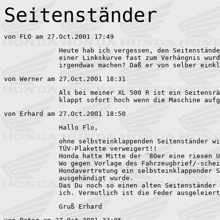
Seitenständer
von FLO am 27.Oct.2001 17:49  
              Heute hab ich vergessen, den Seitenstände
              einer Linkskurve fast zum Verhängnis wurd
              irgendwas machen? Daß er von selber einkl
von Werner am 27.Oct.2001 18:31   
              Als bei meiner XL 500 R ist ein Seitensrä
              klappt sofort hoch wenn die Maschine aufg
von Erhard am 27.Oct.2001 18:50  
              Hallo Flo,
              ohne selbsteinklappenden Seitenständer wi
              TÜV-Plakette verweigert!!

              Honda hatte Mitte der ´80er eine riesen U
              Wo gegen Vorlage des Fahrzeugbrief/-schei
              Hondavertretung ein selbsteinklappender S
              ausgehändigt wurde.

              Das Du noch so einen alten Seitenständer 
              ich. Vermutlich ist die Feder ausgeleiert
              Gruß Erhard