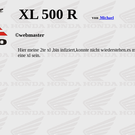
XL 500 R
von
Michael
©webmaster
Hier meine 2te xl ,bin infiziert,konnte nicht wiederstehen.es 
eine xl sein.